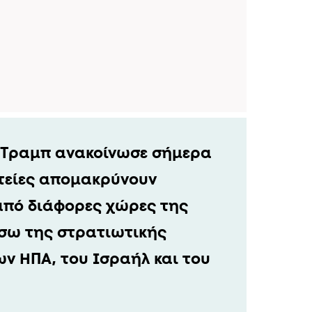
 Τραμπ ανακοίνωσε σήμερα
τείες απομακρύνουν
από διάφορες χώρες της
έσω της στρατιωτικής
ν ΗΠΑ, του Ισραήλ και του