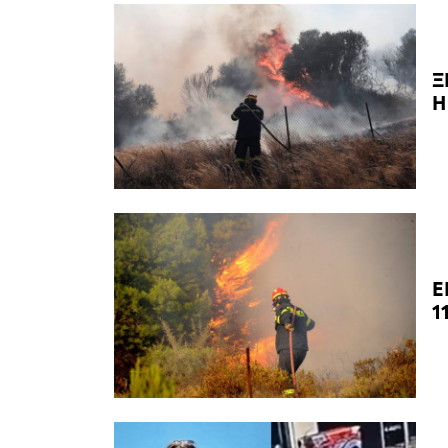
Ξ
Η
Ε
1