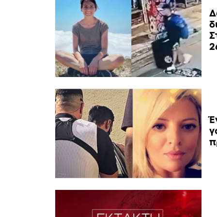
Δ
δ
Σ
2
Έ
γ
π