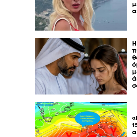
μ
α
Η
π
θ
ό
μ
ά
σ
«
1
α