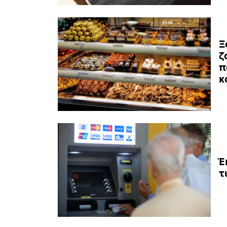
Ξ
ζ
π
κ
Έ
τ