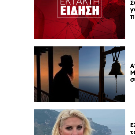
Σ
γ
π
Α
Μ
σ
Ε
τ