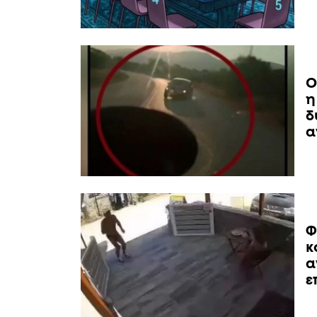
Ο
η
δ
α
Φ
κ
α
ε