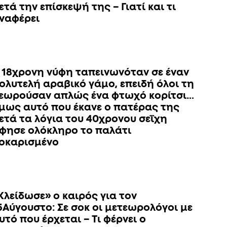
ετά την επίσκεψή της – Γιατί και τι
ναφέρει
 18χρονη νύφη ταπεινωνόταν σε έναν
ολυτελή αραβικό γάμο, επειδή όλοι τη
εωρούσαν απλώς ένα φτωχό κορίτσι…
μως αυτό που έκανε ο πατέρας της
ετά τα λόγια του 40χρονου σεΐχη
φησε ολόκληρο το παλάτι
οκαρισμένο
Κλείδωσε» ο καιρός για τον
5Αύγουστο: Σε σοκ οι μετεωρολόγοι με
υτό που έρχεται – Τι φέρνει ο