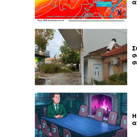
α
Σ
σ
σ
Η
α