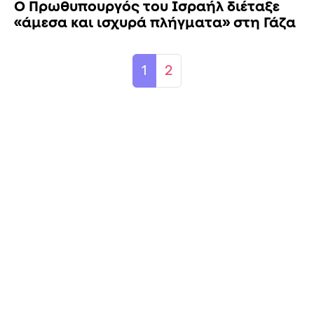
Ο Πρωθυπουργός του Ισραήλ διέταξε
«άμεσα και ισχυρά πλήγματα» στη Γάζα
Page navigation
Current Page
Page
1
2