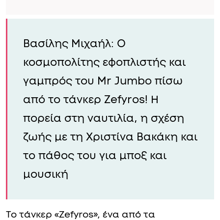
Βασίλης Μιχαήλ: Ο
κοσμοπολίτης εφοπλιστής και
γαμπρός του Mr Jumbo πίσω
από το τάνκερ Zefyros! Η
πορεία στη ναυτιλία, η σχέση
ζωής με τη Χριστίνα Βακάκη και
το πάθος του για μποξ και
μουσική
Το τάνκερ «Zefyros», ένα από τα