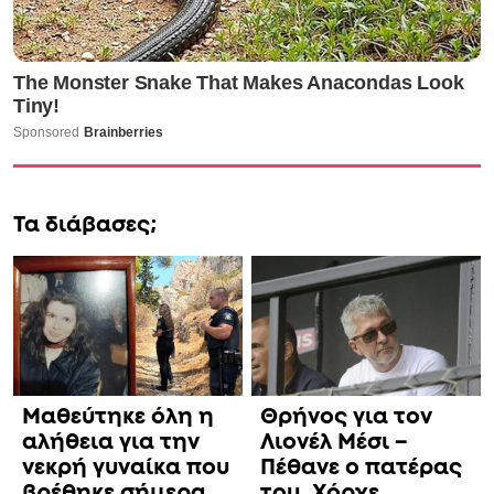
Μαθεύτηκε όλη η
Θρήνος για τον
αλήθεια για την
Λιονέλ Μέσι –
νεκρή γυναίκα που
Πέθανε ο πατέρας
βρέθηκε σήμερα
του, Χόρχε
σε σπηλιά στον
Λυκαβηττό κοντά
στο εκκλησάκι των
Αγίων Ισιδώρων
ΕΚΤΑΚΤΟ –
«ΚΛΕΙΔΩΣΑΝ» ΟΙ
ΜΑΘΕΥΤΗΚΕ ΣΕ
ΠΛΗΡΩΜΕΣ ΑΠΟ