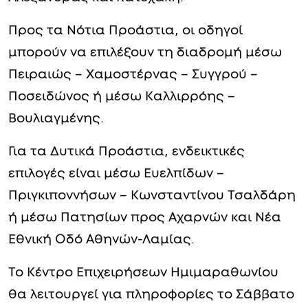
Βουλιαγμένης.
Για τα Δυτικά Προάστια, ενδεικτικές
επιλογές είναι μέσω Ευελπίδων –
Πριγκιποννήσων – Κωνσταντίνου Τσαλδάρη
ή μέσω Πατησίων προς Αχαρνών και Νέα
Εθνική Οδό Αθηνών-Λαμίας.
Το Κέντρο Επιχειρήσεων Ημιμαραθωνίου
θα λειτουργεί για πληροφορίες το Σάββατο
από 08:00 έως 22:00 και την Κυριακή από
06:00 έως τη λήξη των αγώνων, στα
τηλέφωνα 210-8708237, 210-8708238 και 210-
8708239.