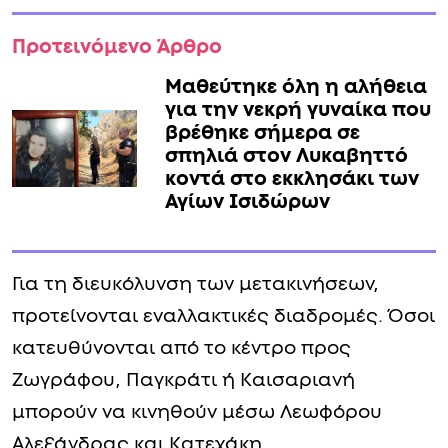
σπηλιά στον Λυκαβηττό
κοντά στο εκκλησάκι των
Αγίων Ισιδώρων
Για τη διευκόλυνση των μετακινήσεων,
προτείνονται εναλλακτικές διαδρομές. Όσοι
κατευθύνονται από το κέντρο προς
Ζωγράφου, Παγκράτι ή Καισαριανή
μπορούν να κινηθούν μέσω Λεωφόρου
Αλεξάνδρας και Κατεχάκη.
Προς τα Νότια Προάστια, οι οδηγοί
μπορούν να επιλέξουν τη διαδρομή μέσω
Πειραιώς – Χαμοστέρνας – Συγγρού –
Ποσειδώνος ή μέσω Καλλιρρόης –