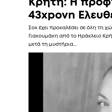
Κρήτη: Η προφ
43xpovn Ελευθ
Σοκ έχει προκαλέσει σε όλη τη 
Γιακουμάκη από το Ηράκλειο Κρή
μετά τη μυστήρια…