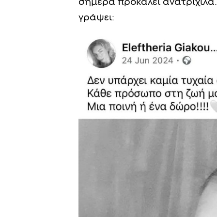
σήμερα προκαλεί ανατριχίλα. 
γράψει: