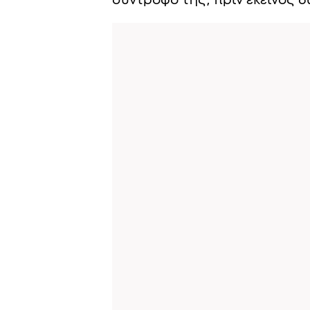
σύντροφό της, πριν εκείνος δ