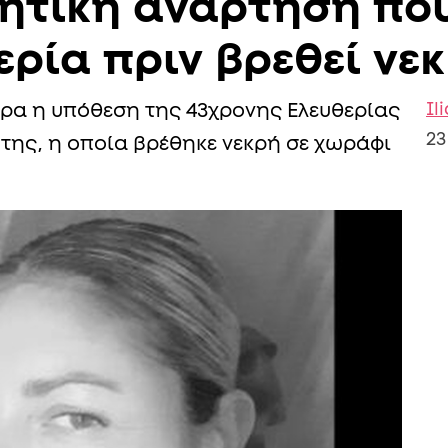
ητική ανάρτηση που 
ερία πριν βρεθεί νε
Il
χώρα η υπόθεση της 43χρονης Ελευθερίας
23
της, η οποία βρέθηκε νεκρή σε χωράφι