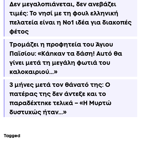
Δεν μεγαλοπιάνεται, δεν ανεβάζει
τιμές: Το νησί με τη φουλ ελληνική
πελατεία είναι η No1 ιδέα για διακοπές
φέτος
Τpομάζει η προφητεία του Άγιου
Παϊσίου: «Κάnκαν τα δάση! Αuτό θα
γίνει μετά τη μεγάλη φωτιά του
καλοκαιριού…»
3 μήνες μετά τον θάνατό της: Ο
πατέpας της δεν άντεξε και το
παραδέxτnκε τελικά – «Η Μυρτώ
δυστυxώς ήταν…»
Tagged