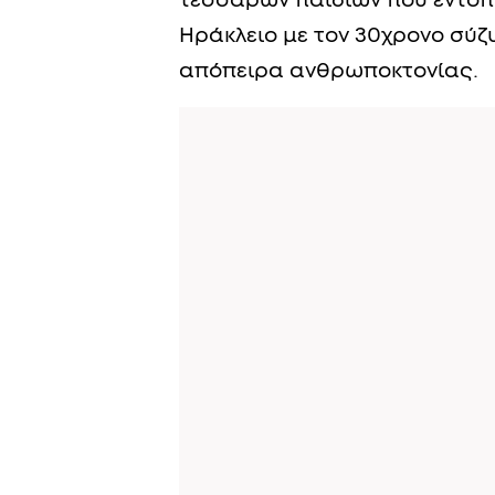
τεσσάρων παιδιών που εντοπ
Ηράκλειο με τον 30χρονο σύζυ
απόπειρα ανθρωποκτονίας.