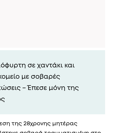
όφυρτη σε χαντάκι και
κομείο με σοβαρές
κώσεις – Έπεσε μόνη της
ος
θεση της 28χρονης μητέρας