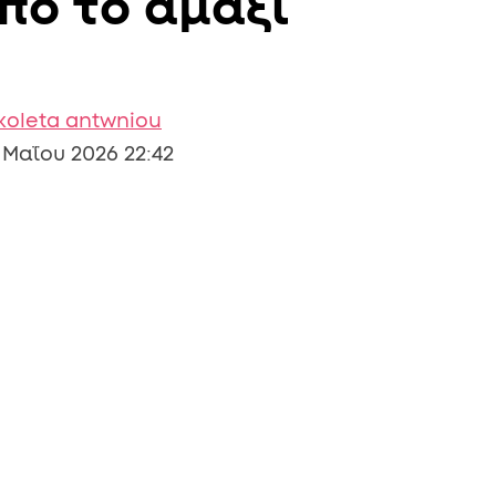
από το αμάξι
υ
koleta antwniou
 Μαΐου 2026 22:42