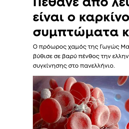
Πέθανε από λε
είναι ο καρκίν
συμπτώματα κα
Ο πρόωρος χαμός της Γωγώς Μασ
βύθισε σε βαρύ πένθος την ελλην
συγκίνησης στο πανελλήνιο.