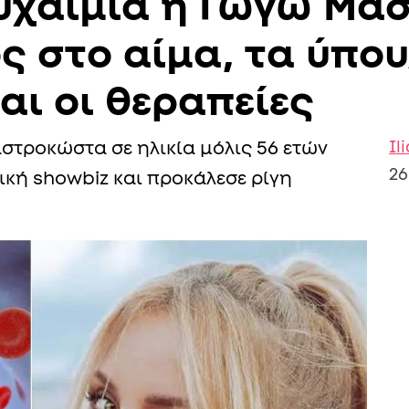
υχαιμία η Γωγώ Μασ
ος στο αίμα, τα ύπο
ι οι θεραπείες
Il
τροκώστα σε ηλικία μόλις 56 ετών
26
ική showbiz και προκάλεσε ρίγη