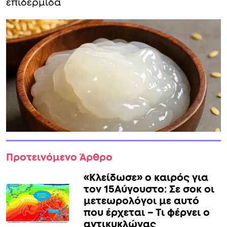
επιδερμίδα
Προτεινόμενο Άρθρο
«Κλείδωσε» ο καιρός για
τον 15Αύγουστο: Σε σοκ οι
μετεωρολόγοι με αυτό
που έρχεται – Τι φέρνει ο
αντικυκλώνας