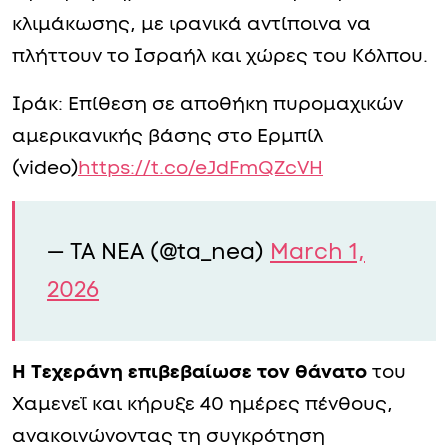
κλιμάκωσης, με ιρανικά αντίποινα να
πλήττουν το Ισραήλ και χώρες του Κόλπου.
Ιράκ: Επίθεση σε αποθήκη πυρομαχικών
αμερικανικής βάσης στο Ερμπίλ
(video)
https://t.co/eJdFmQZcVH
— TA NEA (@ta_nea)
March 1,
2026
Η Τεχεράνη επιβεβαίωσε τον θάνατο
του
Χαμενεΐ και κήρυξε 40 ημέρες πένθους,
ανακοινώνοντας τη συγκρότηση