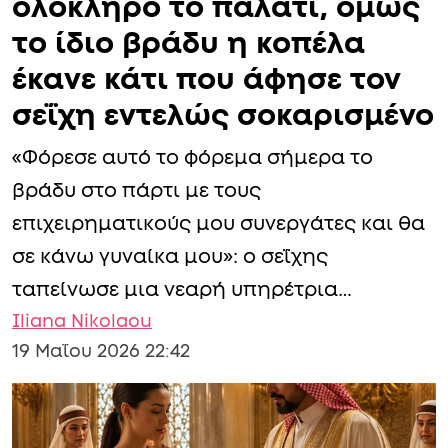
ολόκληρο το παλάτι, όμως
το ίδιο βράδυ η κοπέλα
έκανε κάτι που άφησε τον
σεΐχη εντελώς σοκαρισμένο
«Φόρεσε αυτό το φόρεμα σήμερα το
βράδυ στο πάρτι με τους
επιχειρηματικούς μου συνεργάτες και θα
σε κάνω γυναίκα μου»: ο σεΐχης
ταπείνωσε μια νεαρή υπηρέτρια…
Iliana Nikolaou
19 Μαΐου 2026 22:42