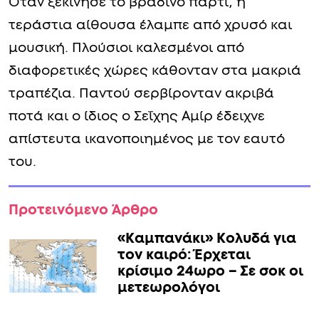
Όταν ξεκίνησε το βραδινό πάρτι, η
τεράστια αίθουσα έλαμπε από χρυσό και
μουσική. Πλούσιοι καλεσμένοι από
διαφορετικές χώρες κάθονταν στα μακριά
τραπέζια. Παντού σερβίρονταν ακριβά
ποτά και ο ίδιος ο Σεΐχης Αμίρ έδειχνε
απίστευτα ικανοποιημένος με τον εαυτό
του.
Προτεινόμενο Άρθρο
«Καμπανάκι» Κολυδά για
τον καιρό: Έρχεται
κρίσιμο 24ωρο – Σε σοκ οι
μετεωρολόγοι