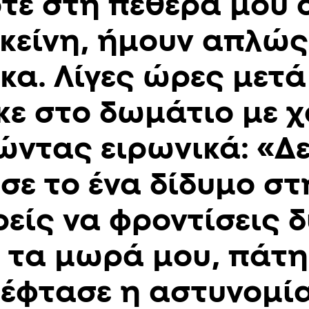
οτέ στη πεθερά μου 
εκείνη, ήμουν απλώς
κα. Λίγες ώρες μετά
κε στο δωμάτιο με 
ώντας ειρωνικά: «Δε
σε το ένα δίδυμο σ
είς να φροντίσεις δ
 τα μωρά μου, πάτη
 έφτασε η αστυνομία