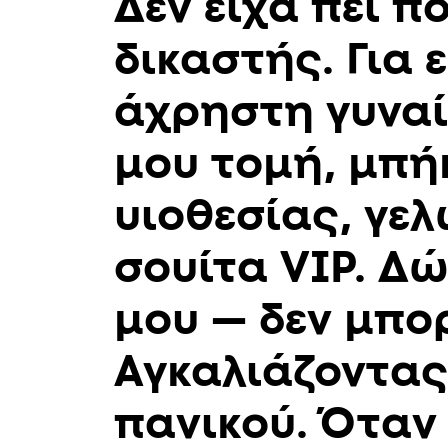
Δεν είχα πει π
δικαστής. Για 
άχρηστη γυναί
μου τομή, μπή
υιοθεσίας, γελ
σουίτα VIP. Δώ
μου — δεν μπορ
Αγκαλιάζοντας
πανικού. Όταν