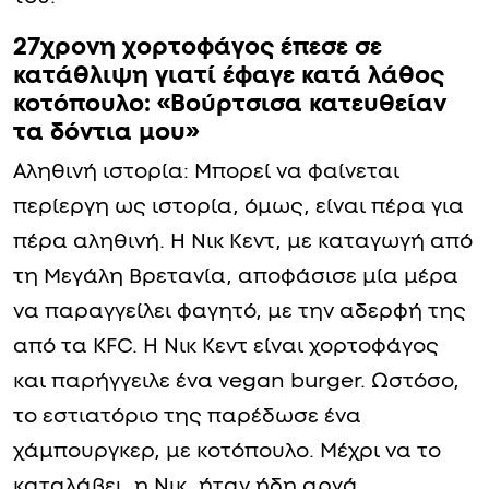
27χρονη χορτοφάγος έπεσε σε
κατάθλιψη γιατί έφαγε κατά λάθος
κοτόπουλο: «Βούρτσισα κατευθείαν
τα δόντια μου»
Αληθινή ιστορία: Μπορεί να φαίνεται
περίεργη ως ιστορία, όμως, είναι πέρα για
πέρα αληθινή. Η Νικ Κεντ, με καταγωγή από
τη Μεγάλη Βρετανία, αποφάσισε μία μέρα
να παραγγείλει φαγητό, με την αδερφή της
από τα KFC. Η Νικ Κεντ είναι χορτοφάγος
και παρήγγειλε ένα vegan burger. Ωστόσο,
το εστιατόριο της παρέδωσε ένα
χάμπουργκερ, με κοτόπουλο. Μέχρι να το
καταλάβει, η Νικ, ήταν ήδη αργά…