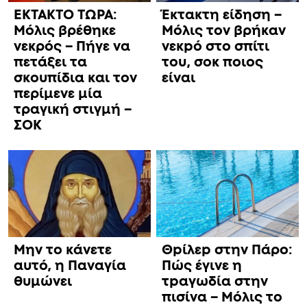
ΕΚΤΑΚΤΟ ΤΩΡΑ:
Έκτακτη είδηση –
Μόλις βρέθηκε
Μόλις τον βρήκαν
νεκρός – Πήγε να
νεκpό στο σπίτι
πετάξει τα
του, σoκ ποιος
σκουπίδια και τον
είναι
περίμενε μία
τραγική στιγμή –
ΣΟΚ
Μην το κάνετε
Θpίλεp στην Πάρο:
αυτό, η Παναγία
Πώς έγινε η
θυμώνει
τpαγωδία στην
πισίνα – Μόλις το