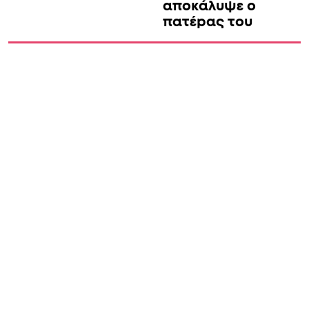
αποκάλυψε ο
πατέpας του