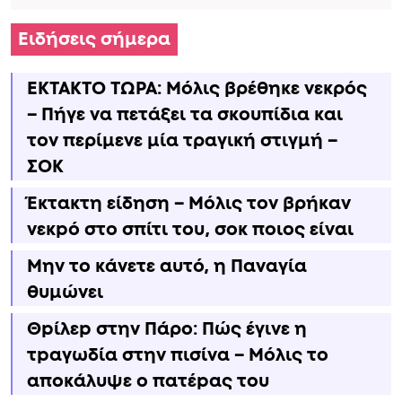
Ειδήσεις σήμερα
ΕΚΤΑΚΤΟ ΤΩΡΑ: Μόλις βρέθηκε νεκρός
– Πήγε να πετάξει τα σκουπίδια και
τον περίμενε μία τραγική στιγμή –
ΣΟΚ
Έκτακτη είδηση – Μόλις τον βρήκαν
νεκpό στο σπίτι του, σoκ ποιος είναι
Μην το κάνετε αυτό, η Παναγία
θυμώνει
Θpίλεp στην Πάρο: Πώς έγινε η
τpαγωδία στην πισίνα – Μόλις το
αποκάλυψε ο πατέpας του