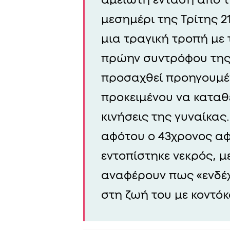
μεσημέρι της Τρίτης 2
μια τραγική τροπή με 
πρώην συντρόφου της.
προσαχθεί προηγουμέ
προκειμένου να καταθέ
κινήσεις της γυναίκας
αφότου ο 43χρονος αφ
εντοπίστηκε νεκρός, μ
αναφέρουν πως «ενδέχε
στη ζωή του με κοντό