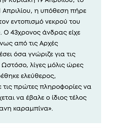
1 Απριλίου, η υπόθεση πήρε
τον εντοπισμό νεκρού του
 Ο 43χρονος άνδρας είχε
νως από τις Αρχές
σει όσα γνώριζε για τις
. Ωστόσο, λίγες μόλις ώρες
έθηκε ελεύθερος,
ε τις πρώτες πληροφορίες να
ται να έβαλε ο ίδιος τέλος
κανη καραμπίνα».