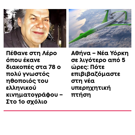
Πέθανε στη Λέρο
Αθήνα – Νέα Υόρκη
όπου έκανε
σε λιγότερο από 5
διακοπές στα 78 ο
ώρες: Πότε
πολύ γνωστός
επιβιβαζόμαστε
ηθοποιός του
στη νέα
ελληνικού
υπερηχητική
κινηματογράφου –
πτήση
Στο 1ο σχόλιο