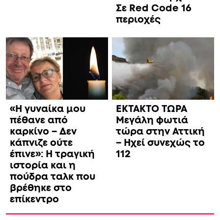
Σε Red Code 16
περιοχές
«Η γυναίκα μου
ΕΚΤΑΚΤΟ ΤΩΡΑ
πέθανε από
Μεγάλη φωτιά
καρκίνο – Δεν
τώρα στην Αττική
κάπνιζε ούτε
– Ηχεί συνεχώς το
έπινε»: Η τραγική
112
ιστορία και η
πούδρα ταλκ που
βρέθηκε στο
επίκεντρο