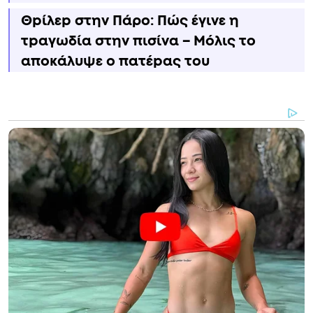
Θpίλεp στην Πάρο: Πώς έγινε η
τpαγωδία στην πισίνα – Μόλις το
αποκάλυψε ο πατέpας του