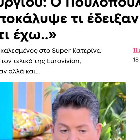
ούργιου: Ο Πουλόπου
οκάλυψε τι έδειξαν 
ι έχω..»
Il
 καλεσμένος στο Super Κατερίνα
18
ον τελικό της Eurovision,
αν αλλά και…