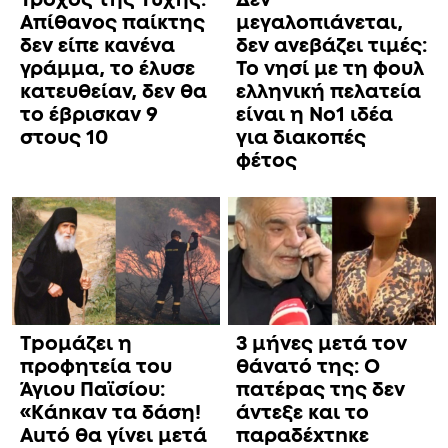
Τροχός της Τύχης:
Δεν
Απίθανος παίκτης
μεγαλοπιάνεται,
δεν είπε κανένα
δεν ανεβάζει τιμές:
γράμμα, το έλυσε
Το νησί με τη φουλ
κατευθείαν, δεν θα
ελληνική πελατεία
το έβρισκαν 9
είναι η No1 ιδέα
στους 10
για διακοπές
φέτος
Τpομάζει η
3 μήνες μετά τον
προφητεία του
θάνατό της: Ο
Άγιου Παϊσίου:
πατέpας της δεν
«Κάnκαν τα δάση!
άντεξε και το
Αuτό θα γίνει μετά
παραδέxτnκε