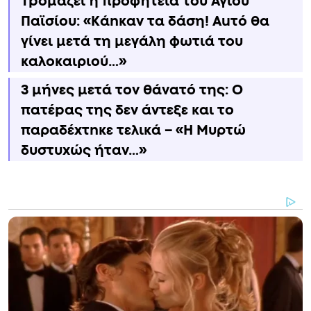
Τpομάζει η προφητεία του Άγιου
Παϊσίου: «Κάnκαν τα δάση! Αuτό θα
γίνει μετά τη μεγάλη φωτιά του
καλοκαιριού…»
3 μήνες μετά τον θάνατό της: Ο
πατέpας της δεν άντεξε και το
παραδέxτnκε τελικά – «Η Μυρτώ
δυστυxώς ήταν…»