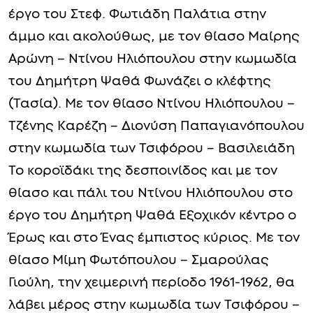
έργο του Στεφ. Φωτιάδη Παλάτια στην
άμμο και ακολούθως, με τον θίασο Μαίρης
Αρώνη – Ντίνου Ηλιόπουλου στην κωμωδία
του Δημήτρη Ψαθά Φωνάζει ο κλέφτης
(Τασία). Με τον θίασο Ντίνου Ηλιόπουλου –
Τζένης Καρέζη – Διονύση Παπαγιανόπουλου
στην κωμωδία των Τσιφόρου – Βασιλειάδη
Το κοροϊδάκι της δεσποινίδος και με τον
θίασο και πάλι του Ντίνου Ηλιόπουλου στο
έργο του Δημήτρη Ψαθά Εξοχικόν κέντρο ο
Έρως και στο Ένας έμπιστος κύριος. Με τον
θίασο Μίμη Φωτόπουλου – Σμαρούλας
Γιούλη, την χειμερινή περίοδο 1961-1962, θα
λάβει μέρος στην κωμωδία των Τσιφόρου –