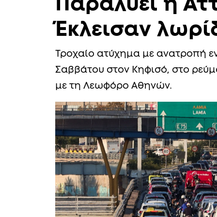
Παραλύει η Ατ
Έκλεισαν λωρί
Τροχαίο ατύχημα με ανατροπή εν
Σαββάτου στον Κηφισό, στο ρεύμ
με τη Λεωφόρο Αθηνών.