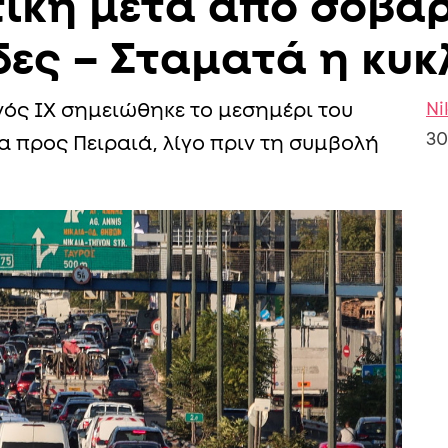
τική μετά από σοβαρ
δες – Σταματά η κυ
Ni
ός ΙΧ σημειώθηκε το μεσημέρι του
30
α προς Πειραιά, λίγο πριν τη συμβολή