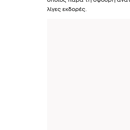
οποίος πάρα τη σφοδρή ανατ
λίγες εκδορές.