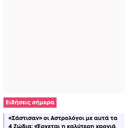
Ειδήσεις σήμερα
«Σάστισαν» οι Αστρολόγοι με αuτά τα
4 Zώδια: «Έρχεται η καλύτερη xpoνιά