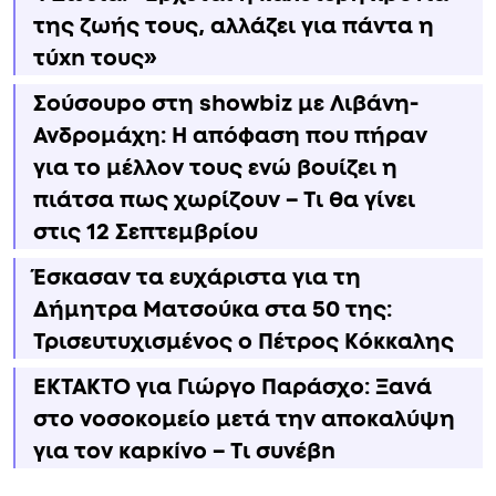
της ζωής τους, αλλάζει για πάντα η
τύxn τους»
Σούσουpo στη showbiz με Λιβάνη-
Ανδρομάχη: Η απόφαση που πήραν
για το μέλλον τους ενώ βουίζει η
πιάτσα πως χωρίζουν – Τι θα γίνει
στις 12 Σεπτεμβρίου
Έσκασαν τα ευχάριστα για τη
Δήμητρα Ματσούκα στα 50 της:
Τρισευτυχισμένος ο Πέτρος Κόκκαλης
ΕΚΤΑΚΤΟ για Γιώργο Παράσχο: Ξανά
στο νοσοκομείο μετά την αποκαλύψη
για τον καpκíνο – Τι συνέβn