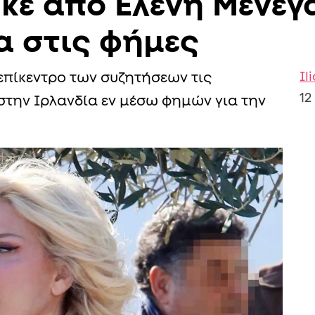
κε από Ελένη Μενεγά
α στις φήμες
Il
επίκεντρο των συζητήσεων τις
12
ς στην Ιρλανδία εν μέσω φημών για την