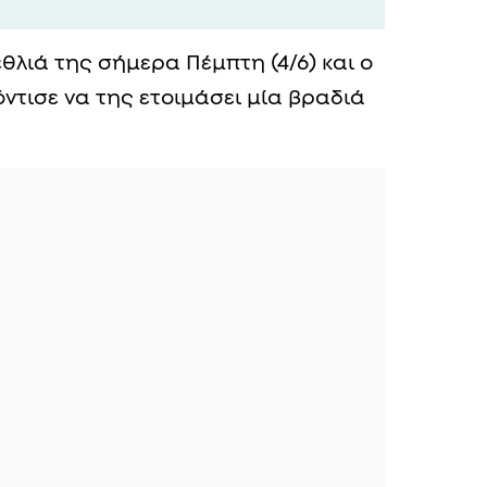
έθλιά της σήμερα Πέμπτη (4/6) και ο
τισε να της ετοιμάσει μία βραδιά