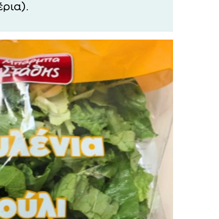
ρια).