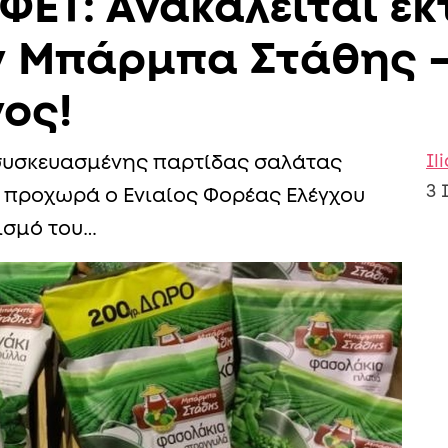
ΦΕΤ: Ανακαλείται ε
ν Μπάρμπα Στάθης 
νος!
Il
συσκευασμένης παρτίδας σαλάτας
3 
προχωρά ο Ενιαίος Φορέας Ελέγχου
πισμό του…