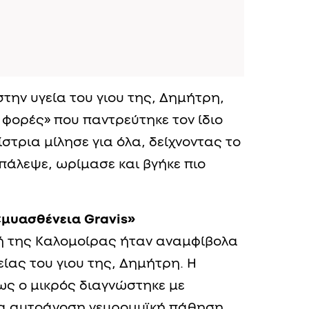
την υγεία του γιου της, Δημήτρη,
ς φορές» που παντρεύτηκε τον ίδιο
στρια μίλησε για όλα, δείχνοντας το
πάλεψε, ωρίμασε και βγήκε πιο
«μυασθένεια Gravis»
ωή της Καλομοίρας ήταν αναμφίβολα
ίας του γιου της, Δημήτρη. Η
ς ο μικρός διαγνώστηκε με
νια αυτοάνοση νευρομυϊκή πάθηση