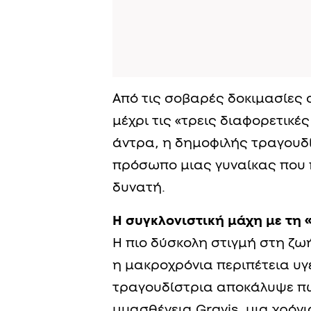
Από τις σοβαρές δοκιμασίες σ
μέχρι τις «τρεις διαφορετικέ
άντρα, η δημοφιλής τραγουδί
πρόσωπο μιας γυναίκας που 
δυνατή.
Η συγκλονιστική μάχη με τη 
Η πιο δύσκολη στιγμή στη ζ
η μακροχρόνια περιπέτεια υγε
τραγουδίστρια αποκάλυψε πω
μυασθένεια Gravis, μια χρό