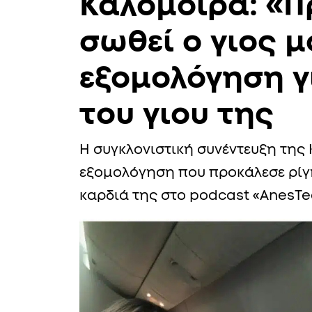
Καλομοίρα: «Π
σωθεί ο γιος μ
εξομολόγηση γ
του γιου της
Η συγκλονιστική συνέντευξη της
εξομολόγηση που προκάλεσε ρίγη
καρδιά της στο podcast «AnesT