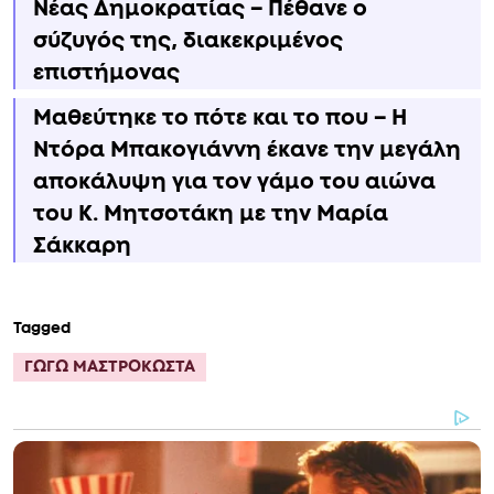
Νέας Δημοκρατίας – Πέθανε ο
σύζυγός της, διακεκριμένος
επιστήμονας
Μαθεύτηκε το πότε και το που – Η
Ντόρα Μπακογιάννη έκανε την μεγάλη
αποκάλυψη για τον γάμο του αιώνα
του Κ. Μητσοτάκη με την Μαρία
Σάκκαρη
Tagged
ΓΩΓΩ ΜΑΣΤΡΟΚΩΣΤΑ