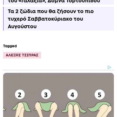
του «Γαλαξία», Δόμνα Τορτουπίδου
Τα 2 ζώδια που θα ζήσουν το πιο
τυχερό Σαββατοκύριακο του
Αυγούστου
Tagged
ΑΛΕΞΗΣ ΤΣΙΠΡΑΣ