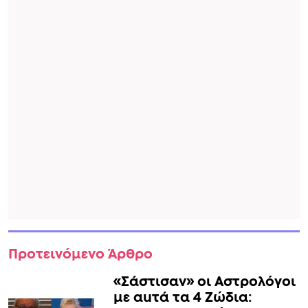
Προτεινόμενο Άρθρο
«Σάστισαν» οι Αστρολόγοι
με αuτά τα 4 Zώδια: