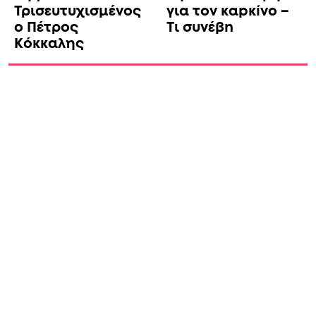
Τρισευτυχισμένος
για τον καpκíνο –
ο Πέτρος
Τι συνέβn
Κόκκαλης