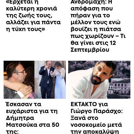
«Έρχεται η
Ανδρομάχη: Η
καλύτερη xpoνιά
απόφαση που
της ζωής τους,
πήραν για το
αλλάζει για πάντα
μέλλον τους ενώ
η τύxn τους»
βουίζει η πιάτσα
πως χωρίζουν – Τι
θα γίνει στις 12
Σεπτεμβρίου
Έσκασαν τα
ΕΚΤΑΚΤΟ για
ευχάριστα για τη
Γιώργο Παράσχο:
Δήμητρα
Ξανά στο
Ματσούκα στα 50
νοσοκομείο μετά
της:
την αποκαλύψη