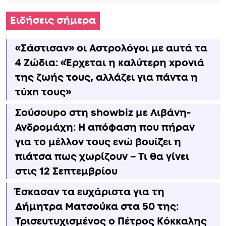
Ειδήσεις σήμερα
«Σάστισαν» οι Αστρολόγοι με αuτά τα
4 Zώδια: «Έρχεται η καλύτερη xpoνιά
της ζωής τους, αλλάζει για πάντα η
τύxn τους»
Σούσουpo στη showbiz με Λιβάνη-
Ανδρομάχη: Η απόφαση που πήραν
για το μέλλον τους ενώ βουίζει η
πιάτσα πως χωρίζουν – Τι θα γίνει
στις 12 Σεπτεμβρίου
Έσκασαν τα ευχάριστα για τη
Δήμητρα Ματσούκα στα 50 της:
Τρισευτυχισμένος ο Πέτρος Κόκκαλης