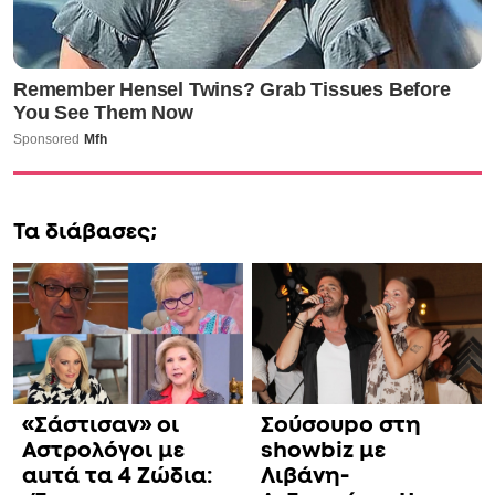
Τα διάβασες;
«Σάστισαν» οι
Σούσουpo στη
Αστρολόγοι με
showbiz με
αuτά τα 4 Zώδια:
Λιβάνη-