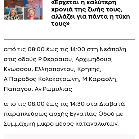
«Έρχεται η καλύτερη
xpoνιά της ζωής τους,
αλλάζει για πάντα η τύxn
τους»
από τις 08:00 έως τις 14:00 στη Νεάπολη
στις οδούς Ρ.Φερραιου, Αρχιμηδουσ,
Κνωσσου, Ελλησποντου, Κρητης,
Α’Παροδος Κολοκοτρωνη, Μ.Καραολη,
Παπαγου, Αν.Ρωμυλιας
από τις 08:00 έως τις 14:30 στα Διαβατά
παραπλεύρως αρχής Εγνατίας Οδού με
Συμμαχική μικρό μέρος καταναλωτών.