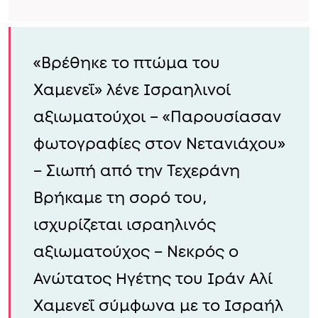
«Βρέθηκε το πτώμα του
Χαμενεΐ» λένε Ισραηλινοί
αξιωματούχοι – «Παρουσίασαν
φωτογραφίες στον Νετανιάχου»
– Σιωπή από την Τεχεράνη
Βρήκαμε τη σορό του,
ισχυρίζεται ισραηλινός
αξιωματούχος – Nεκρός ο
Ανώτατος Ηγέτης του Ιράν Αλί
Χαμενεΐ σύμφωνα με το Ισραήλ