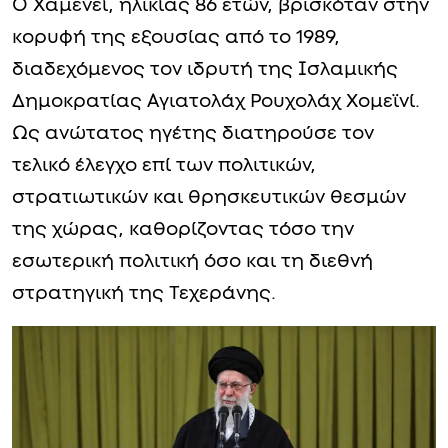
Ο Χαμενεΐ, ηλικίας 86 ετών, βρισκόταν στην
κορυφή της εξουσίας από το 1989,
διαδεχόμενος τον ιδρυτή της Ισλαμικής
Δημοκρατίας Αγιατολάχ Ρουχολάχ Χομεϊνί.
Ως ανώτατος ηγέτης διατηρούσε τον
τελικό έλεγχο επί των πολιτικών,
στρατιωτικών και θρησκευτικών θεσμών
της χώρας, καθορίζοντας τόσο την
εσωτερική πολιτική όσο και τη διεθνή
στρατηγική της Τεχεράνης.