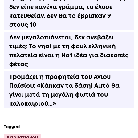
δεν είπε κανένα γράμμα, το έλυσε
κατευθείαν, δεν θα το έβρισκαν 9
στους 10
Δεν μεγαλοπιάνεται, δεν ανεβάζει
τιμές: Το νησί με τη φουλ ελληνική
πελατεία είναι η No1 ιδέα για διακοπές
φέτος
Τpομάζει η προφητεία του Άγιου
Παϊσίου: «Κάnκαν τα δάση! Αuτό θα
γίνει μετά τη μεγάλη φωτιά του
καλοκαιριού…»
Tagged
Καρυστιανού