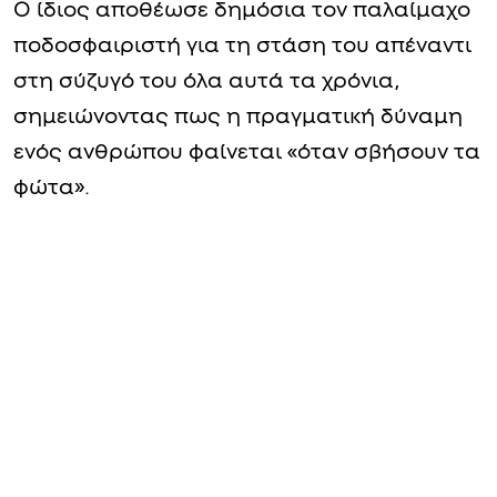
Και συνέχισε με λόγια που προκάλεσαν
κύμα συγκίνησης: «Υπήρχε μόνο ένας
άντρας που κοιτούσε τη γυναίκα του σαν να
ήταν ολόκληρος ο κόσμος του».
Ο ίδιος αποθέωσε δημόσια τον παλαίμαχο
ποδοσφαιριστή για τη στάση του απέναντι
στη σύζυγό του όλα αυτά τα χρόνια,
σημειώνοντας πως η πραγματική δύναμη
ενός ανθρώπου φαίνεται «όταν σβήσουν τα
φώτα».