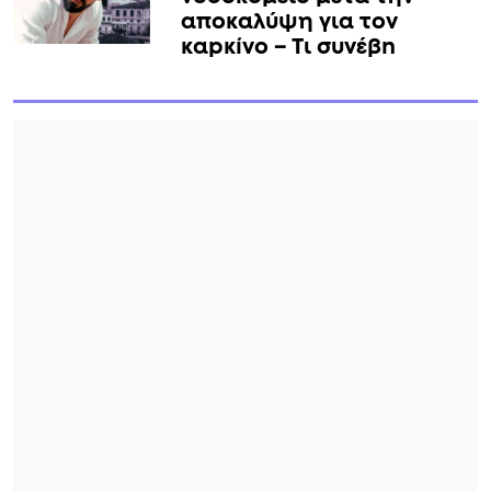
χαρακτηριστικά.
Προτεινόμενο Άρθρο
ΕΚΤΑΚΤΟ για Γιώργο
Παράσχο: Ξανά στο
νοσοκομείο μετά την
αποκαλύψη για τον
καpκíνο – Τι συνέβn