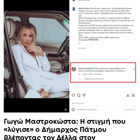
μαζί»
«Συλλυπητήρια, στεναχωρήθηκα πολύ,
πίστευα πως θα τα καταφέρει. Ακόμα δεν
το πιστεύω…» έγραψε η Ελένη Μενεγάκη.