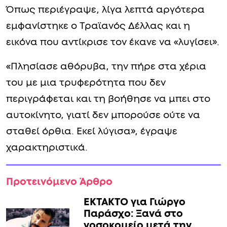
δίπλα στη γυναίκα της ζωής του.
Ο Δήμαρχος Πάτμου αποκάλυψε πως
βρέθηκε τυχαία στο νοσοκομείο και είδε τη
Γωγώ Μαστροκώστα εξαντλημένη,
καθισμένη μόνη σε αναπηρικό αμαξίδιο.
Όπως περιέγραψε, λίγα λεπτά αργότερα
εμφανίστηκε ο Τραϊανός Δέλλας και η
εικόνα που αντίκρισε τον έκανε να «λυγίσει».
«Πλησίασε αθόρυβα, την πήρε στα χέρια
του με μια τρυφερότητα που δεν
περιγράφεται και τη βοήθησε να μπει στο
αυτοκίνητο, γιατί δεν μπορούσε ούτε να
σταθεί όρθια. Εκεί λύγισα», έγραψε