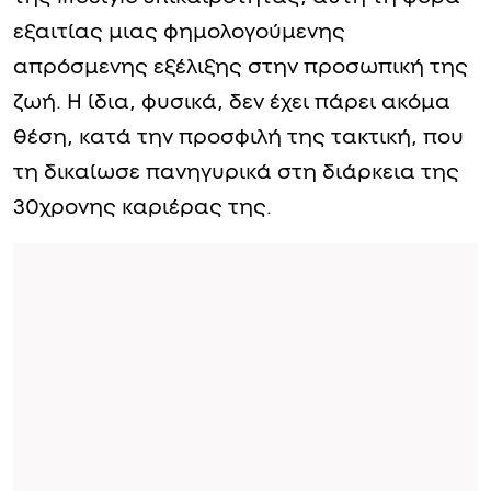
Εδώ και λίγες ώρες, το όνομα της Ελένης
Μενεγάκη βρίσκεται και πάλι στην κορυφή
της lifestyle επικαιρότητας, αυτή τη φορά
εξαιτίας μιας φημολογούμενης
απρόσμενης εξέλιξης στην προσωπική της
ζωή. Η ίδια, φυσικά, δεν έχει πάρει ακόμα
θέση, κατά την προσφιλή της τακτική, που
τη δικαίωσε πανηγυρικά στη διάρκεια της
30χρονης καριέρας της.