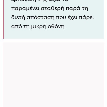
τηλεόρασης, παραμένει ένα
πολύ δυνατό brand, που
μετράει 1,3 εκατομμύρια
followers στο Instagram με την
εμπορική της αξία να
παραμένει σταθερή παρά τη
διετή απόσταση που έχει πάρει
από τη μικρή οθόνη.