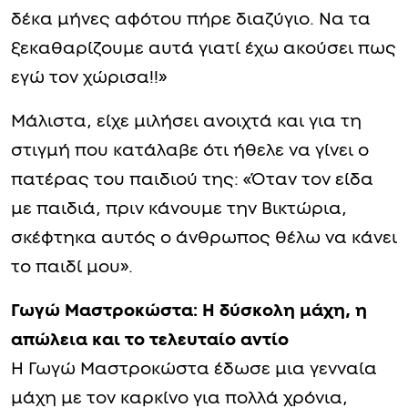
αρσενικό. Είδα έναν άντρα δυο μέτρα και
μου φάνηκε λίγο υπερβολικό για μένα».
Η Γωγώ Μαστροκώστα είχε ξεκαθαρίσει
επίσης πως γνώρισε τον Δέλλα αρκετούς
μήνες μετά το διαζύγιό του: «Τον γνώρισα
δέκα μήνες αφότου πήρε διαζύγιο. Να τα
ξεκαθαρίζουμε αυτά γιατί έχω ακούσει πως
εγώ τον χώρισα!!»
Μάλιστα, είχε μιλήσει ανοιχτά και για τη
στιγμή που κατάλαβε ότι ήθελε να γίνει ο
πατέρας του παιδιού της: «Όταν τον είδα
με παιδιά, πριν κάνουμε την Βικτώρια,
σκέφτηκα αυτός ο άνθρωπος θέλω να κάνει