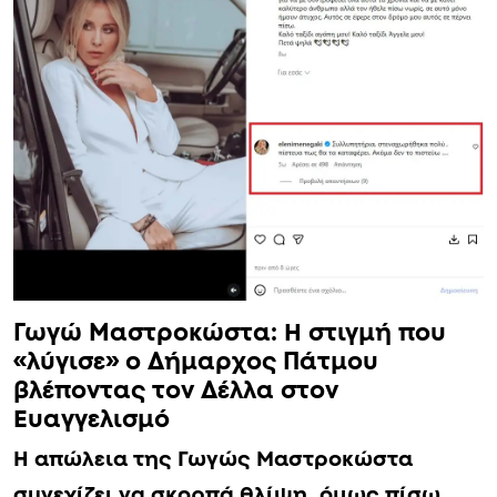
Γωγώ Μαστροκώστα: Η στιγμή που
«λύγισε» ο Δήμαρχος Πάτμου
βλέποντας τον Δέλλα στον
Ευαγγελισμό
Η απώλεια της Γωγώς Μαστροκώστα
συνεχίζει να σκορπά θλίψη, όμως πίσω