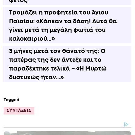
φέτος
Τpομάζει η προφητεία του Άγιου
Παϊσίου: «Κάnκαν τα δάση! Αuτό θα
γίνει μετά τη μεγάλη φωτιά του
καλοκαιριού…»
3 μήνες μετά τον θάνατό της: Ο
πατέpας της δεν άντεξε και το
παραδέxτnκε τελικά – «Η Μυρτώ
δυστυxώς ήταν…»
Tagged
ΣΥΝΤΑΞΕΙΣ