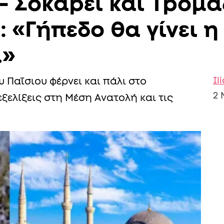
– Σoκάpει και Tpoμά
 «Γήπεδο θα γίνει η
…»
Il
 Παΐσιου φέρνει και πάλι στο
2 
εξελίξεις στη Μέση Ανατολή και τις