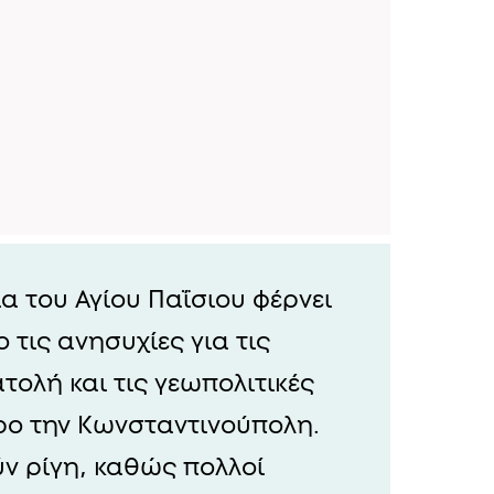
 του Αγίου Παΐσιου φέρνει
 τις ανησυχίες για τις
τολή και τις γεωπολιτικές
τρο την Κωνσταντινούπολη.
ύν ρίγη, καθώς πολλοί