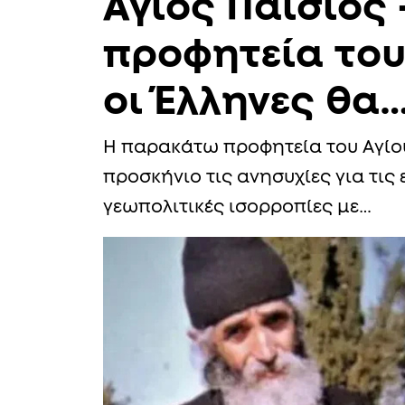
Άγιος Παΐσιος 
προφητεία του:
οι Έλληνες θα
Η παρακάτω προφητεία του Αγίου
προσκήνιο τις ανησυχίες για τις 
γεωπολιτικές ισορροπίες με…