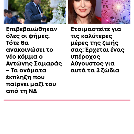
Επιβεβαιώθηκαν
Ετοιμαστείτε για
όλες οι φήμες:
τις καλύτερες
Τότε θα
μέρες της ζωής
ανακοινώσει το
σας: Έρχεται ένας
νέο κόμμα ο
υπέροχος
Αντώνης Σαμαράς
Αύγουστος για
– Τα ονόματα
αυτά τα 3 ζώδια
έκπληξη που
παίρνει μαζί του
από τη ΝΔ