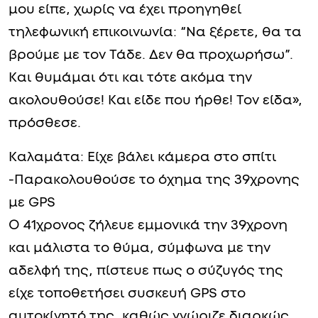
μου είπε, χωρίς να έχει προηγηθεί
τηλεφωνική επικοινωνία: “Να ξέρετε, θα τα
βρούμε με τον Τάδε. Δεν θα προχωρήσω”.
Και θυμάμαι ότι και τότε ακόμα την
ακολουθούσε! Και είδε που ήρθε! Τον είδα»,
πρόσθεσε.
Καλαμάτα: Είχε βάλει κάμερα στο σπίτι
-Παρακολουθούσε το όχημα της 39χρονης
με GPS
Ο 41χρονος ζήλευε εμμονικά την 39χρονη
και μάλιστα το θύμα, σύμφωνα με την
αδελφή της, πίστευε πως ο σύζυγός της
είχε τοποθετήσει συσκευή GPS στο
αυτοκίνητό της, καθώς γνώριζε διαρκώς