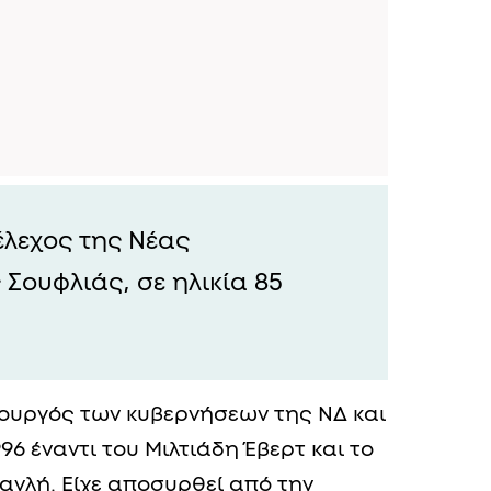
έλεχος της Νέας
Σουφλιάς, σε ηλικία 85
πουργός των κυβερνήσεων της ΝΔ και
96 έναντι του Μιλτιάδη Έβερτ και το
ανλή. Είχε αποσυρθεί από την