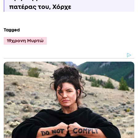
πατέρας του, Χόρχε
Tagged
19χρονη Μυρτώ