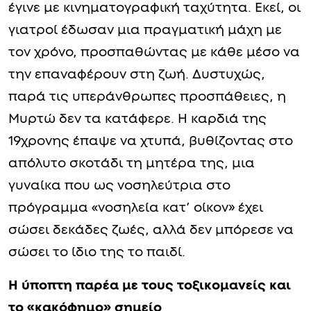
έγινε με κινηματογραφική ταχύτητα. Εκεί, οι
γιατροί έδωσαν μια πραγματική μάχη με
τον χρόνο, προσπαθώντας με κάθε μέσο να
την επαναφέρουν στη ζωή. Δυστυχώς,
παρά τις υπεράνθρωπες προσπάθειες, η
Μυρτώ δεν τα κατάφερε. Η καρδιά της
19χρονης έπαψε να χτυπά, βυθίζοντας στο
απόλυτο σκοτάδι τη μητέρα της, μια
γυναίκα που ως νοσηλεύτρια στο
πρόγραμμα «νοσηλεία κατ’ οίκον» έχει
σώσει δεκάδες ζωές, αλλά δεν μπόρεσε να
σώσει το ίδιο της το παιδί.
Η ύποπτη παρέα με τους τοξικομανείς και
το «κακόφημο» σημείο