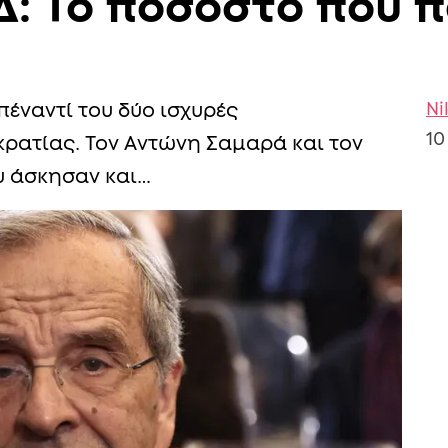
Δ: Το ποσοστό που π
Ni
έναντί του δύο ισχυρές
10
ρατίας. Τον Αντώνη Σαμαρά και τον
υ άσκησαν και…