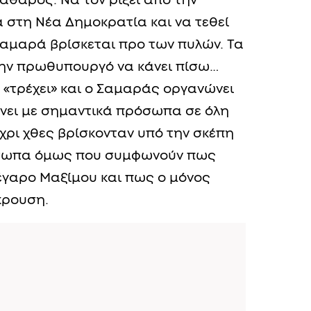
άθαρος. Να τον ρίξει από την
ά στη Νέα Δημοκρατία και να τεθεί
Σαμαρά βρίσκεται προ των πυλών. Τα
ην πρωθυπουργό να κάνει πίσω…
 «τρέχει» και ο Σαμαράς οργανώνει
χώνει με σημαντικά πρόσωπα σε όλη
ρι χθες βρίσκονταν υπό την σκέπη
όσωπα όμως που συμφωνούν πως
Μέγαρο Μαξίμου και πως ο μόνος
κρουση.