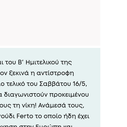
 του Β’ Ημιτελικού της
έον ξεκινά η αντίστροφη
ο τελικό του Σαββάτου 16/5,
θα διαγωνιστούν προκειμένου
υς τη νίκη! Ανάμεσά τους,
γούδι Ferto το οποίο ήδη έχει
ήχηση στην Ευρώπη και