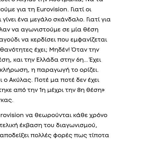
ύμε για τη Eurovision. Γιατί οι
 γίνει ένα μεγάλο σκάνδαλο. Γιατί για
λαν να αγωνιστούμε σε μία θέση
ραγούδι να κερδίσει που εμφανίζεται
θανότητες έχει; Μηδέν! Όταν την
έση, και την Ελλάδα στην 6η… Έχει
ι κλήρωση, η παραγωγή το ορίζει.
 ο Ακύλας. Ποτέ μα ποτέ δεν έχει
ηκε από την 1η μέχρι την 8η θέση»
γκας.
rovision να θεωρούνται κάθε χρόνο
 τελική έκβαση του διαγωνισμού,
αποδείξει πολλές φορές πως τίποτα