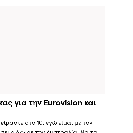
κας για την Eurovision και
είμαστε στο 10, εγώ είμαι με τον
δίσει ο Akylas την Αυστραλία; Να τα