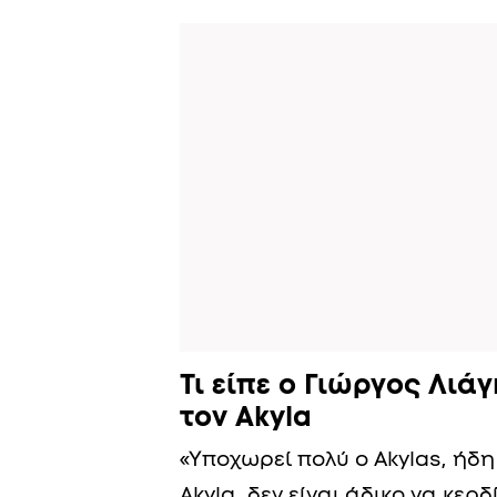
Τι είπε ο Γιώργος Λιάγ
τον Akyla
«Υποχωρεί πολύ ο Akylas, ήδη 
Akyla, δεν είναι άδικο να κερ