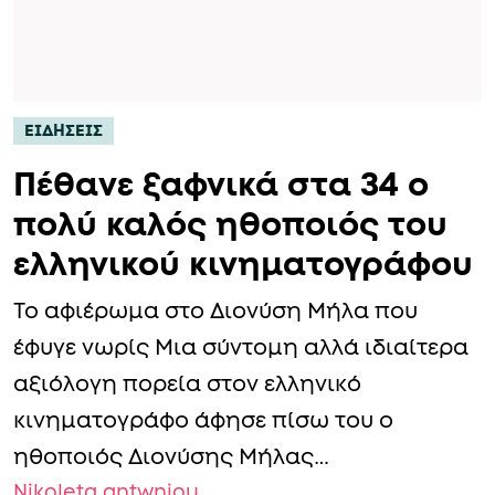
ΕΙΔΗΣΕΙΣ
Πέθαvε ξαφνικά στα 34 ο
πολύ καλός ηθοποιός του
ελληνικού κινηματογράφου
To αφιέρωμα στο Διονύση Μήλα που
έφυγε νωρίς Μια σύντομη αλλά ιδιαίτερα
αξιόλογη πορεία στον ελληνικό
κινηματογράφο άφησε πίσω του ο
ηθοποιός Διονύσης Μήλας…
Nikoleta antwniou