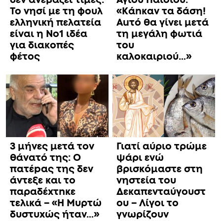
Το νησί με τη φουλ
«Κάnκαν τα δάση!
ελληνική πελατεία
Αuτό θα γίνει μετά
είναι η No1 ιδέα
τη μεγάλη φωτιά
για διακοπές
του
φέτος
καλοκαιριού…»
3 μήνες μετά τον
Γιατί αύριο τρώμε
θάνατό της: Ο
ψάρι ενώ
πατέpας της δεν
βρισκόμαστε στη
άντεξε και το
νηστεία του
παραδέxτnκε
Δεκαπενταύγουστ
τελικά – «Η Μυρτώ
ου – Λίγοι το
δυστυxώς ήταν…»
γνωρίζουν