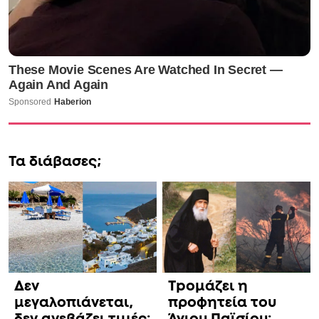
Τα διάβασες;
Δεν
Τpομάζει η
μεγαλοπιάνεται,
προφητεία του
δεν ανεβάζει τιμές:
Άγιου Παϊσίου: