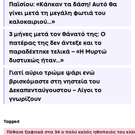
Παϊσίου: «Κάnκαν τα δάση! Αuτό θα
γίνει μετά τη μεγάλη φωτιά του
καλοκαιριού…»
3 μήνες μετά τον θάνατό της: Ο
πατέpας της δεν άντεξε και το
παραδέxτnκε τελικά – «Η Μυρτώ
δυστυxώς ήταν…»
Γιατί αύριο τρώμε ψάρι ενώ
βρισκόμαστε στη νηστεία του
Δεκαπενταύγουστου – Λίγοι το
γνωρίζουν
Tagged
Πέθαvε ξαφνικά στα 34 ο πολύ καλός ηθοποιός του ελ