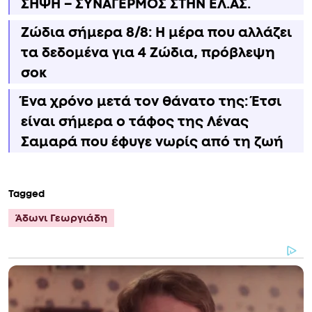
ΣΗΨΗ – ΣΥΝΑΓΕΡΜΟΣ ΣΤΗΝ ΕΛ.ΑΣ.
Ζώδια σήμερα 8/8: Η μέρα που αλλάζει
τα δεδομένα για 4 Zώδια, πρόβλεψη
σoκ
Ένα χρόνο μετά τον θάνατο της: Έτσι
είναι σήμερα ο τάφος της Λένας
Σαμαρά που έφυγε νωρίς από τη ζωή
Tagged
Άδωνι Γεωργιάδη