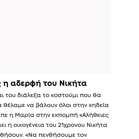
ς η αδερφή του Νικήτα
ι του διάλεξα το κοστούμι που θα
α θέλαμε να βάλουν όλοι στην κηδεία
είπε η Μαρία στην εκπομπή «Αλήθειες
άει η οικογένεια του 21χρονου Νικήτα
νθήσουν. «Να πενθήσουμε τον