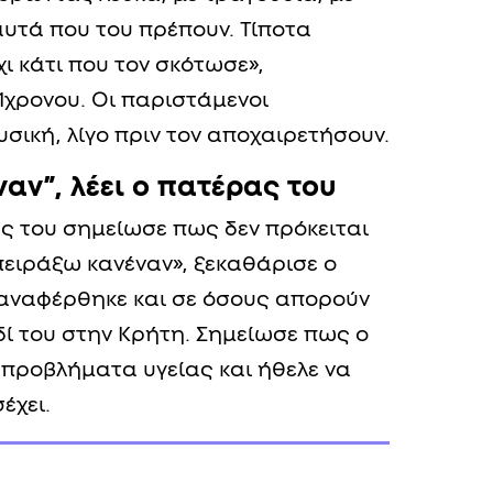
αυτά που του πρέπουν. Τίποτα
χι κάτι που τον σκότωσε»,
1χρονου. Οι παριστάμενοι
σική, λίγο πριν τον αποχαιρετήσουν.
αν”, λέει ο πατέρας του
ς του σημείωσε πως δεν πρόκειται
πειράξω κανέναν», ξεκαθάρισε ο
 αναφέρθηκε και σε όσους απορούν
δί του στην Κρήτη. Σημείωσε πως ο
α προβλήματα υγείας και ήθελε να
έχει.