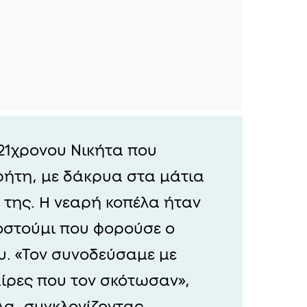
21χρονου Νικήτα που
ήτη, με δάκρυα στα μάτια
 της. Η νεαρή κοπέλα ήταν
κοστούμι που φορούσε ο
υ. «Τον συνοδεύσαμε με
αίρες που τον σκότωσαν»,
α, συγκλονίζοντας.