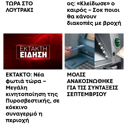
ΤΩΡΑ ΣΤΟ
ος: «Κλείδωσε» ο
ΛΟΥΤΡΑΚΙ
καιρός – Σoκ ποιοι
θα κάνουν
διακοπές με βροχή
ΕΚΤΑΚΤΟ: Νέα
ΜΟΛΙΣ
φωτιά τώρα –
ΑΝΑΚΟΙΝΩΘΗΚΕ
Μεγάλη
ΓΙΑ ΤΙΣ ΣΥΝΤΑΞΕΙΣ
κινητοποίηση της
ΣΕΠΤΕΜΒΡΙΟΥ
Πυροσβεστικής, σε
κόκκινο
συναγερμό η
περιοχή