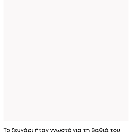
Το ζευγάρι ήταν γνωστό για τη βαθιά του