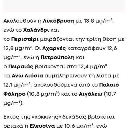
Ακολουθούν η
Λυκόβρυση
με 13,8 μg/m³,
ενώ το
Χαλάνδρι
και
το
Περιστέρι
μοιράζονται την τρίτη θέση με
12,8 μg/m³. Οι
Αχαρνές
καταγράφουν 12,6
μg/m³, ενώ η
Πετρούπολη
και
ο
Πειραιάς
βρίσκονται στα 12,4 μg/m³.
Τα
Άνω Λιόσια
συμπληρώνουν τη λίστα με
12,1 μg/m³, ακολουθούμενα από το
Παλαιό
Φάληρο
(10,8 μg/m³) και το
Αιγάλεω
(10,7
μg/m³).
Εκτός της «κόκκινης» δεκάδας βρίσκεται
οριακά η
Ελευσίνα
με 10,6 μg/m³, ενώ