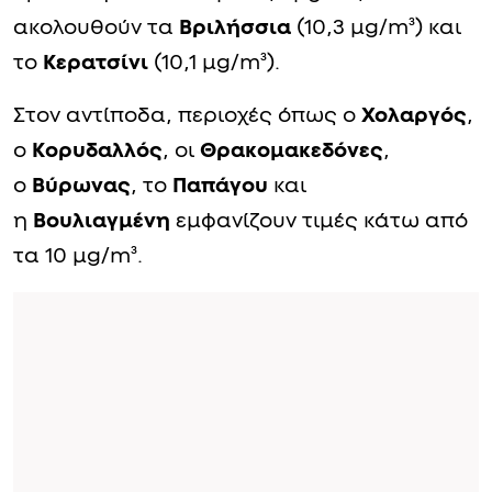
ακολουθούν τα
Βριλήσσια
(10,3 μg/m³) και
το
Κερατσίνι
(10,1 μg/m³).
Στον αντίποδα, περιοχές όπως ο
Χολαργός
,
ο
Κορυδαλλός
, οι
Θρακομακεδόνες
,
ο
Βύρωνας
, το
Παπάγου
και
η
Βουλιαγμένη
εμφανίζουν τιμές κάτω από
τα 10 μg/m³.